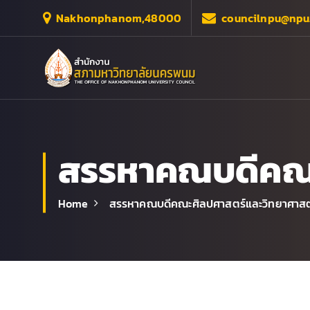
S
Nakhonphanom,48000
councilnpu@npu.
k
i
p
t
o
c
o
n
สรรหาคณบดีคณะ
t
e
n
Home
สรรหาคณบดีคณะศิลปศาสตร์และวิทยาศาสต
t